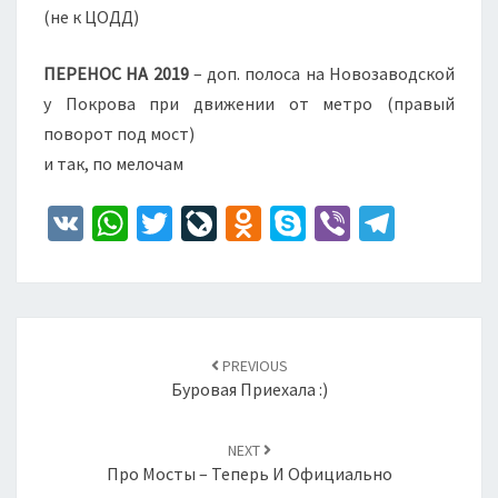
(не к ЦОДД)
ПЕРЕНОС НА 2019
– доп. полоса на Новозаводской
у Покрова при движении от метро (правый
поворот под мост)
и так, по мелочам
V
W
T
Li
O
S
Vi
Te
K
h
wi
ve
d
ky
b
le
at
tt
J
n
p
er
gr
sA
er
o
o
e
a
Навигация
по
p
ur
kl
m
PREVIOUS
записям
Буровая Приехала :)
p
n
as
al
sn
NEXT
iki
Про Мосты – Теперь И Официально